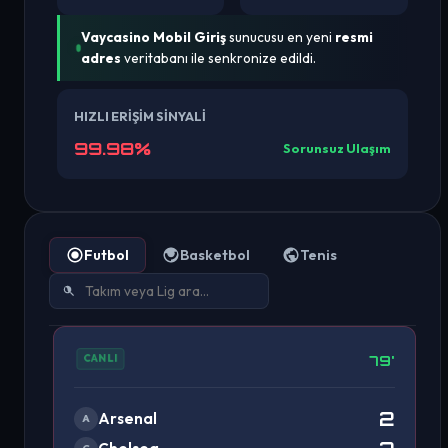
Vaycasino Mobil Giriş
sunucusu en yeni
resmi
adres
veritabanı ile senkronize edildi.
HIZLI ERİŞİM SİNYALİ
99.98%
Sorunsuz Ulaşım
Futbol
Basketbol
Tenis
CANLI
79'
2
Arsenal
A