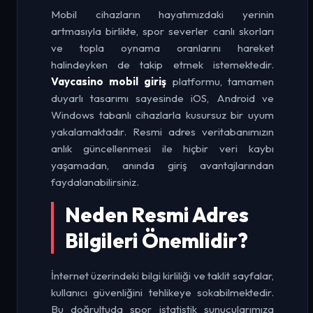
Mobil cihazların hayatımızdaki yerinin
artmasıyla birlikte, spor severler canlı skorları
ve topla oynama oranlarını hareket
halindeyken de takip etmek istemektedir.
Vaycasino mobil giriş
platformu, tamamen
duyarlı tasarımı sayesinde iOS, Android ve
Windows tabanlı cihazlarla kusursuz bir uyum
yakalamaktadır. Resmi adres veritabanımızın
anlık güncellenmesi ile hiçbir veri kaybı
yaşamadan, anında giriş avantajlarından
faydalanabilirsiniz.
Neden Resmi Adres
Bilgileri Önemlidir?
İnternet üzerindeki bilgi kirliliği ve taklit sayfalar,
kullanıcı güvenliğini tehlikeye sokabilmektedir.
Bu doğrultuda spor istatistik sunucularımıza