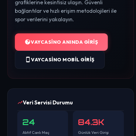
grafiklerine kesintisiz ulaşın. Güvenli
bağlantılar ve hızlı erişim metodolojileri ile
spor verilerini yakalayın.
VAYCASINO ANINDA GIRIŞ
VAYCASINO MOBIL GIRIŞ
Veri Servisi Durumu
24
84.3K
Aktif Canlı Maç
Günlük Veri Girişi