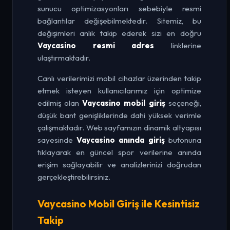
sunucu optimizasyonları sebebiyle resmi
bağlantılar değişebilmektedir. Sitemiz, bu
değişimleri anlık takip ederek sizi en doğru
Vaycasino resmi adres
linklerine
ulaştırmaktadır.
Canlı verilerimizi mobil cihazlar üzerinden takip
etmek isteyen kullanıcılarımız için optimize
edilmiş olan
Vaycasino mobil giriş
seçeneği,
düşük bant genişliklerinde dahi yüksek verimle
çalışmaktadır. Web sayfamızın dinamik altyapısı
sayesinde
Vaycasino anında giriş
butonuna
tıklayarak en güncel spor verilerine anında
erişim sağlayabilir ve analizlerinizi doğrudan
gerçekleştirebilirsiniz.
Vaycasino Mobil Giriş ile Kesintisiz
Takip