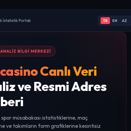
ı İstatistik Portalı
TR
EN
AZ
 ANALİZ BİLGİ MERKEZİ
casino Canlı Veri
liz ve Resmi Adres
beri
 spor müsabakası istatistiklerine, maç
ne ve takımların form grafiklerine kesintisiz