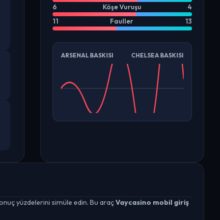
6
Köşe Vuruşu
4
11
Fauller
13
ARSENAL BASKISI
CHELSEA BASKISI
nuç yüzdelerini simüle edin. Bu araç
Vaycasino mobil giriş