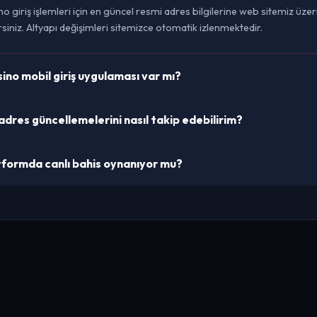
o giriş işlemleri için en güncel resmi adres bilgilerine web sitemiz üz
irsiniz. Altyapı değişimleri sitemizce otomatik izlenmektedir.
ino mobil giriş uygulaması var mı?
o mobil giriş için harici bir uygulama indirmenize gerek yoktur. Web si
adres güncellemelerini nasıl takip edebilirim?
ve tasarlanmıştır. Akıllı cihazınızla doğrudan güncel adresi ziyaret etmen
 Vaycasino resmi adres takibi için bu sayfayı tarayıcınızın favorilerine 
tformda canlı bahis oynanıyor mu?
smi adres değişikliklerini saniyeler içerisinde sitemize yansıtır.
irketimiz Vaycasino, sadece lisanslı spor müsabakalarının canlı istatistiki
an tarafsız bir bilgi portalıdır. Sitemizde bahis oynatılması söz konusu d