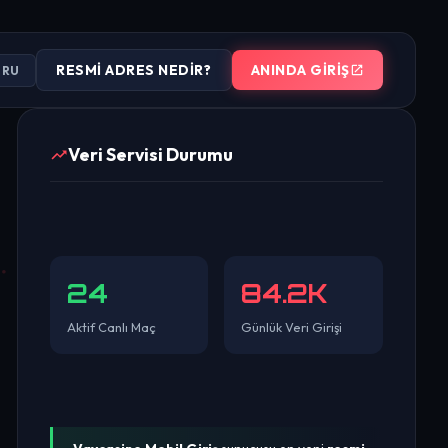
RESMI ADRES NEDIR?
ANINDA GIRIŞ
RU
Veri Servisi Durumu
24
84.3K
Aktif Canlı Maç
Günlük Veri Girişi