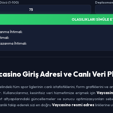
Gücü (1-100)
Deplasman 
OLASILIKLARI SIMÜLE E
anma İhtimali:
imali:
azanma İhtimali:
asino Giriş Adresi ve Canlı Veri 
ndeki tüm spor liglerinin canlı istatistiklerini, form grafiklerini ve a
 Kullanıcılarımız, kesintisiz veri hizmetimize erişmek için
Vaycasin
net altyapılarındaki güncellemeler ve sunucu optimizasyonları sebe
 anlık takip ederek sizi en doğru
Vaycasino resmi adres
linklerine 