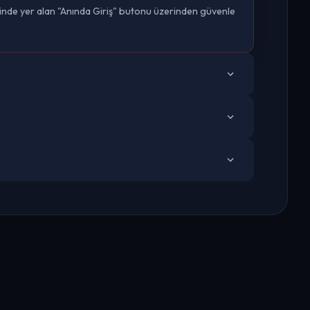
erinde yer alan "Anında Giriş" butonu üzerinden güvenle
temiz, mobil tarayıcılarla tam uyumlu çalışacak şekilde
iz yeterlidir.
ekleyebilirsiniz. Ekiplerimiz veri kesintisi yaşanmaması
 verilerini, form durumlarını ve takımların analizlerini
eğildir.