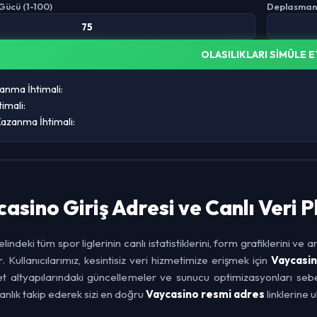
Gücü (1-100)
Deplasman 
OLASILIKLARI SIMÜLE E
anma İhtimali:
imali:
azanma İhtimali:
asino Giriş Adresi ve Canlı Veri 
ndeki tüm spor liglerinin canlı istatistiklerini, form grafiklerini ve a
 Kullanıcılarımız, kesintisiz veri hizmetimize erişmek için
Vaycasin
net altyapılarındaki güncellemeler ve sunucu optimizasyonları sebe
 anlık takip ederek sizi en doğru
Vaycasino resmi adres
linklerine 