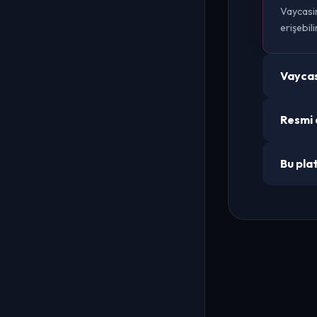
Vaycasin
erişebil
Vaycas
Vaycasin
Resmi 
responsi
En doğru
Bu pla
adına re
Hayır. Ş
yayınlay