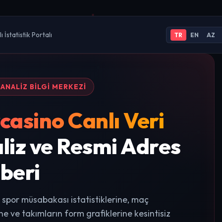
ı İstatistik Portalı
TR
EN
AZ
 ANALİZ BİLGİ MERKEZİ
casino Canlı Veri
liz ve Resmi Adres
beri
 spor müsabakası istatistiklerine, maç
ne ve takımların form grafiklerine kesintisiz