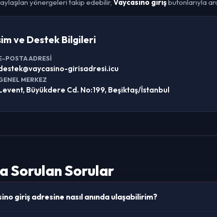
aylaşılan yönergeleri takip edebilir,
Vaycasino giriş
butonlarıyla ar
şim ve Destek Bilgileri
E-POSTA ADRESI
destek@vaycasino-girisadresi.icu
GENEL MERKEZ
Levent, Büyükdere Cd. No:199, Beşiktaş/İstanbul
a Sorulan Sorular
no giriş adresine nasıl anında ulaşabilirim?