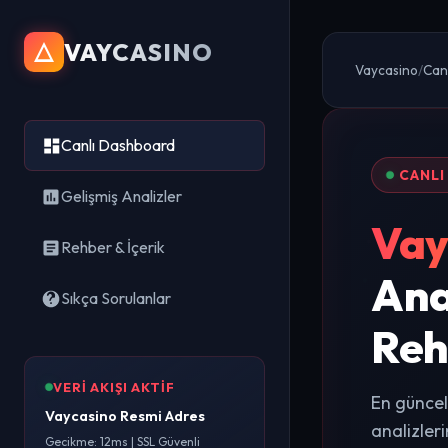
VAYCASINO
Vaycasino
/
Canl
Canlı Dashboard
CANLI
Gelişmiş Analizler
Vay
Rehber & İçerik
Ana
Sıkça Sorulanlar
Reh
VERI AKIŞI AKTIF
En güncel
Vaycasino Resmi Adres
analizleri
Gecikme: 12ms | SSL Güvenli