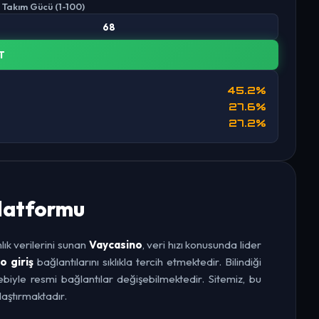
Takım Gücü (1-100)
T
45.2%
27.6%
27.2%
Platformu
nlık verilerini sunan
Vaycasino
, veri hızı konusunda lider
o giriş
bağlantılarını sıklıkla tercih etmektedir. Bilindiği
biyle resmi bağlantılar değişebilmektedir. Sitemiz, bu
ulaştırmaktadır.