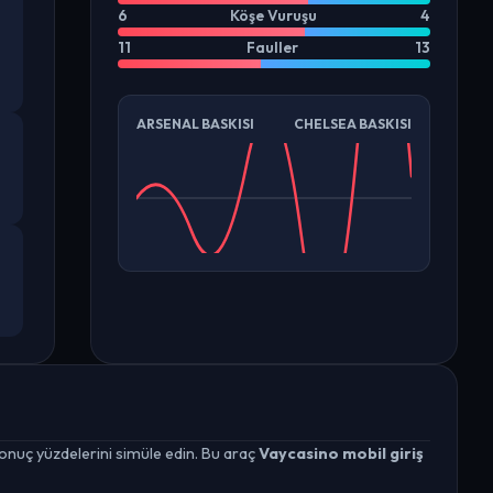
6
Köşe Vuruşu
4
11
Fauller
13
ARSENAL BASKISI
CHELSEA BASKISI
nuç yüzdelerini simüle edin. Bu araç
Vaycasino mobil giriş