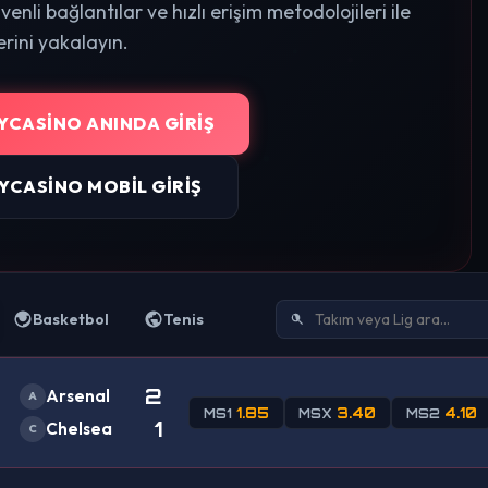
venli bağlantılar ve hızlı erişim metodolojileri ile
erini yakalayın.
YCASINO ANINDA GIRIŞ
YCASINO MOBIL GIRIŞ
Basketbol
Tenis
2
Arsenal
A
1.85
3.40
4.10
MS1
MSX
MS2
1
Chelsea
C