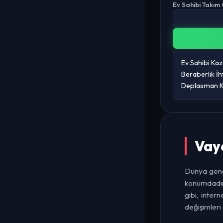
Ev Sahibi Takım 
Ev Sahibi Kaz
Beraberlik İht
Deplasman K
Vayc
Dünya geneli
konumdadır.
gibi, inter
değişimleri