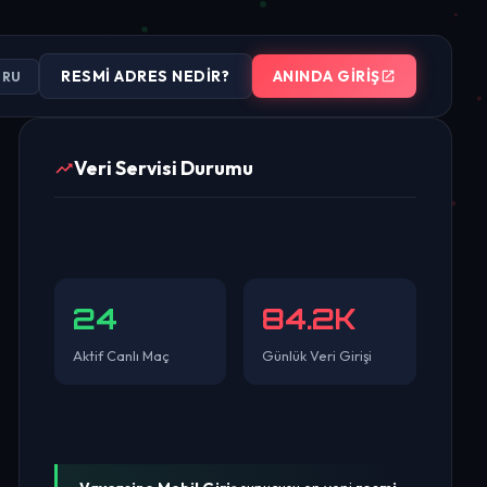
RESMI ADRES NEDIR?
ANINDA GIRIŞ
RU
Veri Servisi Durumu
24
84.3K
Aktif Canlı Maç
Günlük Veri Girişi