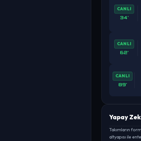
CANLI
34'
CANLI
62'
CANLI
89'
Yapay Zeka
Takımların form
altyapısı ile en