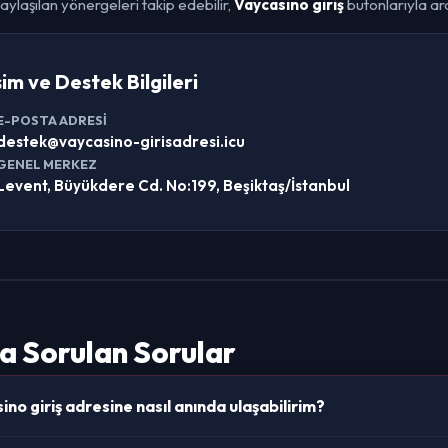
aylaşılan yönergeleri takip edebilir,
Vaycasino giriş
butonlarıyla ar
şim ve Destek Bilgileri
E-POSTA ADRESI
destek@vaycasino-girisadresi.icu
GENEL MERKEZ
Levent, Büyükdere Cd. No:199, Beşiktaş/İstanbul
a Sorulan Sorular
no giriş adresine nasıl anında ulaşabilirim?