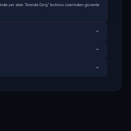
erinde yer alan "Anında Giriş" butonu üzerinden güvenle
temiz, mobil tarayıcılarla tam uyumlu çalışacak şekilde
iz yeterlidir.
ekleyebilirsiniz. Ekiplerimiz veri kesintisi yaşanmaması
 verilerini, form durumlarını ve takımların analizlerini
eğildir.