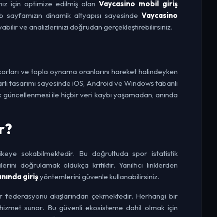
mız için optimize edilmiş olan
Vaycasino mobil giriş
eb sayfamızın dinamik altyapısı sayesinde
Vaycasino
ilir ve analizlerinizi doğrudan gerçekleştirebilirsiniz.
 skorları ve topla oynama oranlarını hareket halindeyken
ı tasarımı sayesinde iOS, Android ve Windows tabanlı
k güncellenmesi ile hiçbir veri kaybı yaşamadan, anında
r?
tehlikeye sokabilmektedir. Bu doğrultuda spor istatistik
lerini doğrulamak oldukça kritiktir. Yanıltıcı linklerden
nında giriş
yöntemlerini güvenle kullanabilirsiniz.
r federasyonu akışlarından çekmektedir. Herhangi bir
 hizmet sunar. Bu güvenli ekosisteme dahil olmak için