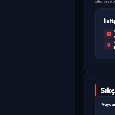
sitemizde p
İleti
Sıkç
Vaycasi