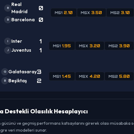
Real
0
R
Madrid
2.10
3.50
3.10
MS1
MSX
MS2
0
Barcelona
B
1
Inter
I
1.95
3.20
3.90
MS1
MSX
MS2
1
Juventus
J
3
Galatasaray
G
1.45
4.20
5.80
MS1
MSX
MS2
2
Beşiktaş
B
 Destekli Olasılık Hesaplayıcı
 gücünü ve geçmiş performans katsayılarını girerek olası müsabaka so
tegre veri modelleri sunar.