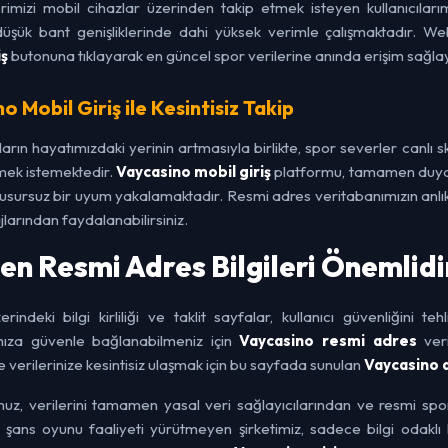
erimizi mobil cihazlar üzerinden takip etmek isteyen kullanıcıları
düşük bant genişliklerinde dahi yüksek verimle çalışmaktadır. W
iş
butonuna tıklayarak en güncel spor verilerine anında erişim sağlayab
o Mobil Giriş ile Kesintisiz Takip
ların hayatımızdaki yerinin artmasıyla birlikte, spor severler canlı
mek istemektedir.
Vaycasino mobil giriş
platformu, tamamen duyarl
kusursuz bir uyum yakalamaktadır. Resmi adres veritabanımızın anlı
jlarından faydalanabilirsiniz.
n Resmi Adres Bilgileri Önemlidi
erindeki bilgi kirliliği ve taklit sayfalar, kullanıcı güvenliğini 
mıza güvenle bağlanabilmeniz için
Vaycasino resmi adres
veri
 verilerinize kesintisiz ulaşmak için bu sayfada sunulan
Vaycasino a
uz, verilerini tamamen yasal veri sağlayıcılarından ve resmi spo
 şans oyunu faaliyeti yürütmeyen şirketimiz, sadece bilgi odaklı