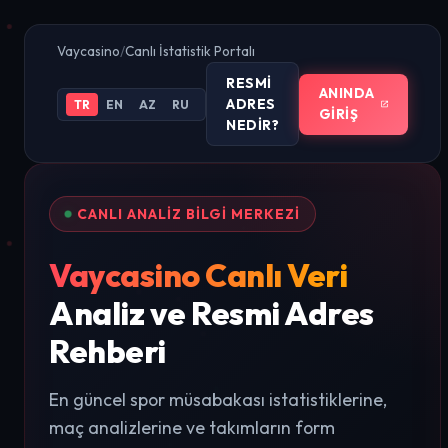
Vaycasino
/
Canlı İstatistik Portalı
RESMI
ANINDA
ADRES
TR
EN
AZ
RU
GIRIŞ
NEDIR?
CANLI ANALİZ BİLGİ MERKEZİ
Vaycasino Canlı Veri
Analiz ve Resmi Adres
Rehberi
En güncel spor müsabakası istatistiklerine,
maç analizlerine ve takımların form