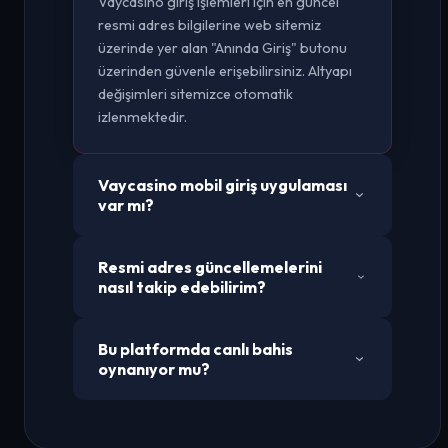
Vaycasino giriş işlemleri için en güncel
resmi adres bilgilerine web sitemiz
üzerinde yer alan "Anında Giriş" butonu
üzerinden güvenle erişebilirsiniz. Altyapı
değişimleri sitemizce otomatik
izlenmektedir.
Vaycasino mobil giriş uygulaması
var mı?
Vaycasino mobil giriş için harici bir
Resmi adres güncellemelerini
uygulama indirmenize gerek yoktur. Web
nasıl takip edebilirim?
sitemiz, mobil tarayıcılarla tam uyumlu
çalışacak şekilde responsive
En doğru Vaycasino resmi adres takibi
Bu platformda canlı bahis
tasarlanmıştır. Akıllı cihazınızla doğrudan
için bu sayfayı tarayıcınızın favorilerine
oynanıyor mu?
güncel adresi ziyaret etmeniz yeterlidir.
ekleyebilirsiniz. Ekiplerimiz veri kesintisi
yaşanmaması adına resmi adres
Hayır. Şirketimiz Vaycasino, sadece lisanslı
değişikliklerini saniyeler içerisinde