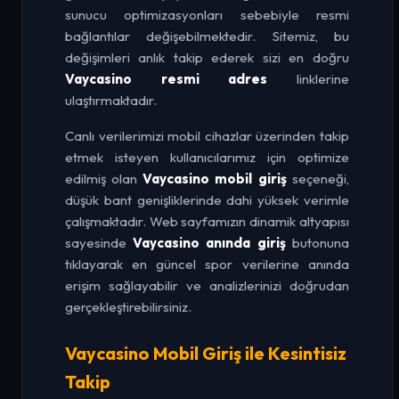
sunucu optimizasyonları sebebiyle resmi
bağlantılar değişebilmektedir. Sitemiz, bu
değişimleri anlık takip ederek sizi en doğru
Vaycasino resmi adres
linklerine
ulaştırmaktadır.
Canlı verilerimizi mobil cihazlar üzerinden takip
etmek isteyen kullanıcılarımız için optimize
edilmiş olan
Vaycasino mobil giriş
seçeneği,
düşük bant genişliklerinde dahi yüksek verimle
çalışmaktadır. Web sayfamızın dinamik altyapısı
sayesinde
Vaycasino anında giriş
butonuna
tıklayarak en güncel spor verilerine anında
erişim sağlayabilir ve analizlerinizi doğrudan
gerçekleştirebilirsiniz.
Vaycasino Mobil Giriş ile Kesintisiz
Takip