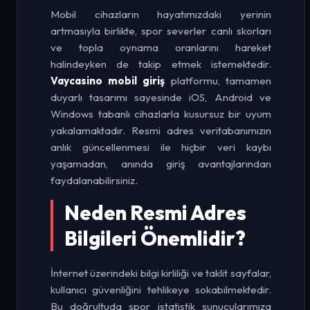
Mobil cihazların hayatımızdaki yerinin
artmasıyla birlikte, spor severler canlı skorları
ve topla oynama oranlarını hareket
halindeyken de takip etmek istemektedir.
Vaycasino mobil giriş
platformu, tamamen
duyarlı tasarımı sayesinde iOS, Android ve
Windows tabanlı cihazlarla kusursuz bir uyum
yakalamaktadır. Resmi adres veritabanımızın
anlık güncellenmesi ile hiçbir veri kaybı
yaşamadan, anında giriş avantajlarından
faydalanabilirsiniz.
Neden Resmi Adres
Bilgileri Önemlidir?
İnternet üzerindeki bilgi kirliliği ve taklit sayfalar,
kullanıcı güvenliğini tehlikeye sokabilmektedir.
Bu doğrultuda spor istatistik sunucularımıza