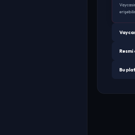
Vaycasin
erişebil
Vaycas
Vaycasin
Resmi 
responsi
En doğru
Bu pla
adına re
Hayır. Ş
yayınlay