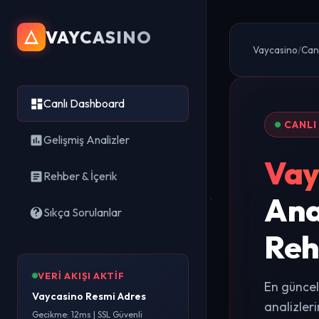
VAYCASINO
Vaycasino
/
Canl
Canlı Dashboard
CANLI
Gelişmiş Analizler
Vay
Rehber & İçerik
Ana
Sıkça Sorulanlar
Reh
VERI AKIŞI AKTIF
En güncel
Vaycasino Resmi Adres
analizleri
Gecikme: 12ms | SSL Güvenli