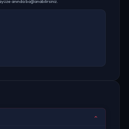
ayüze anında bağlanabilirsiniz.