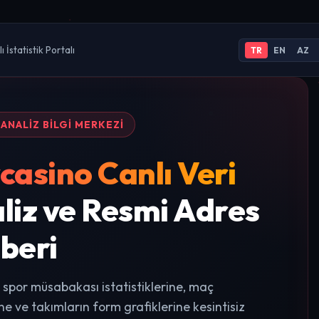
ı İstatistik Portalı
TR
EN
AZ
 ANALİZ BİLGİ MERKEZİ
casino Canlı Veri
liz ve Resmi Adres
beri
 spor müsabakası istatistiklerine, maç
ne ve takımların form grafiklerine kesintisiz