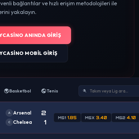
venli bağlantılar ve hızlı erişim metodolojileri ile
erini yakalayın.
YCASINO ANINDA GIRIŞ
YCASINO MOBIL GIRIŞ
Basketbol
Tenis
2
Arsenal
A
1.85
3.40
4.10
MS1
MSX
MS2
1
Chelsea
C