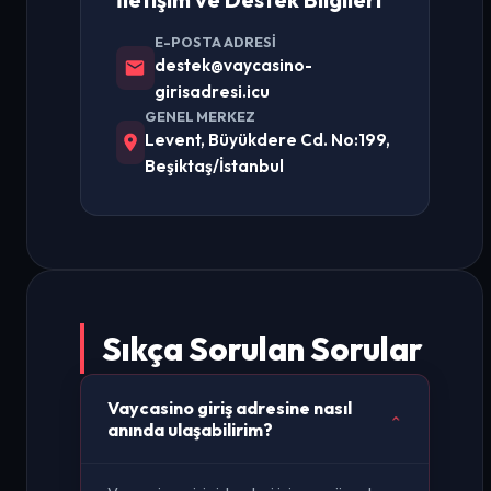
E-POSTA ADRESI
destek@vaycasino-
girisadresi.icu
GENEL MERKEZ
Levent, Büyükdere Cd. No:199,
Beşiktaş/İstanbul
Sıkça Sorulan Sorular
Vaycasino giriş adresine nasıl
anında ulaşabilirim?