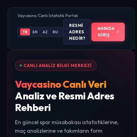
Vaycasino
/
Canlı İstatistik Portalı
RESMI
ANINDA
ADRES
TR
EN
AZ
RU
GIRIŞ
NEDIR?
CANLI ANALİZ BİLGİ MERKEZİ
Vaycasino Canlı Veri
Analiz ve Resmi Adres
Rehberi
En güncel spor müsabakası istatistiklerine,
maç analizlerine ve takımların form