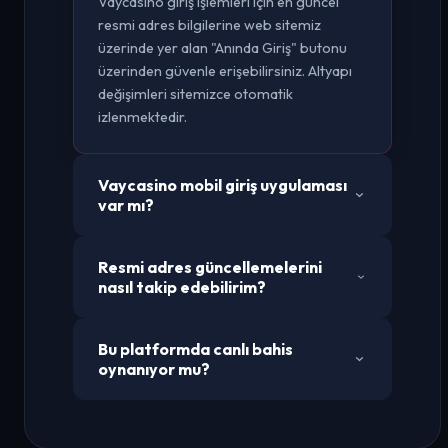
Vaycasino giriş işlemleri için en güncel
resmi adres bilgilerine web sitemiz
üzerinde yer alan "Anında Giriş" butonu
üzerinden güvenle erişebilirsiniz. Altyapı
değişimleri sitemizce otomatik
izlenmektedir.
Vaycasino mobil giriş uygulaması
var mı?
Vaycasino mobil giriş için harici bir
Resmi adres güncellemelerini
uygulama indirmenize gerek yoktur. Web
nasıl takip edebilirim?
sitemiz, mobil tarayıcılarla tam uyumlu
çalışacak şekilde responsive
En doğru Vaycasino resmi adres takibi
Bu platformda canlı bahis
tasarlanmıştır. Akıllı cihazınızla doğrudan
için bu sayfayı tarayıcınızın favorilerine
oynanıyor mu?
güncel adresi ziyaret etmeniz yeterlidir.
ekleyebilirsiniz. Ekiplerimiz veri kesintisi
yaşanmaması adına resmi adres
Hayır. Şirketimiz Vaycasino, sadece lisanslı
değişikliklerini saniyeler içerisinde