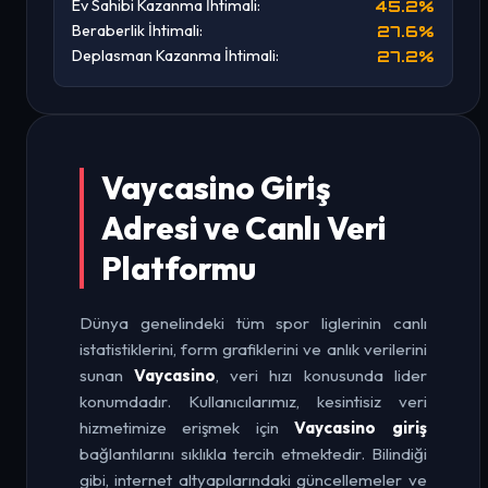
Ev Sahibi Kazanma İhtimali:
45.2%
Beraberlik İhtimali:
27.6%
Deplasman Kazanma İhtimali:
27.2%
Vaycasino Giriş
Adresi ve Canlı Veri
Platformu
Dünya genelindeki tüm spor liglerinin canlı
istatistiklerini, form grafiklerini ve anlık verilerini
sunan
Vaycasino
, veri hızı konusunda lider
konumdadır. Kullanıcılarımız, kesintisiz veri
hizmetimize erişmek için
Vaycasino giriş
bağlantılarını sıklıkla tercih etmektedir. Bilindiği
gibi, internet altyapılarındaki güncellemeler ve