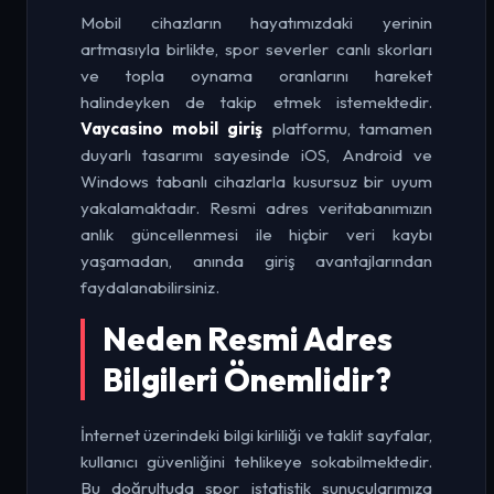
Mobil cihazların hayatımızdaki yerinin
artmasıyla birlikte, spor severler canlı skorları
ve topla oynama oranlarını hareket
halindeyken de takip etmek istemektedir.
Vaycasino mobil giriş
platformu, tamamen
duyarlı tasarımı sayesinde iOS, Android ve
Windows tabanlı cihazlarla kusursuz bir uyum
yakalamaktadır. Resmi adres veritabanımızın
anlık güncellenmesi ile hiçbir veri kaybı
yaşamadan, anında giriş avantajlarından
faydalanabilirsiniz.
Neden Resmi Adres
Bilgileri Önemlidir?
İnternet üzerindeki bilgi kirliliği ve taklit sayfalar,
kullanıcı güvenliğini tehlikeye sokabilmektedir.
Bu doğrultuda spor istatistik sunucularımıza