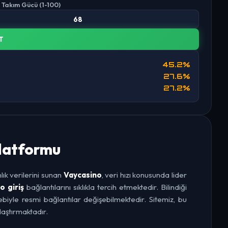
Takım Gücü (1-100)
T
45.2%
27.6%
27.2%
Platformu
nlık verilerini sunan
Vaycasino
, veri hızı konusunda lider
o giriş
bağlantılarını sıklıkla tercih etmektedir. Bilindiği
biyle resmi bağlantılar değişebilmektedir. Sitemiz, bu
ulaştırmaktadır.