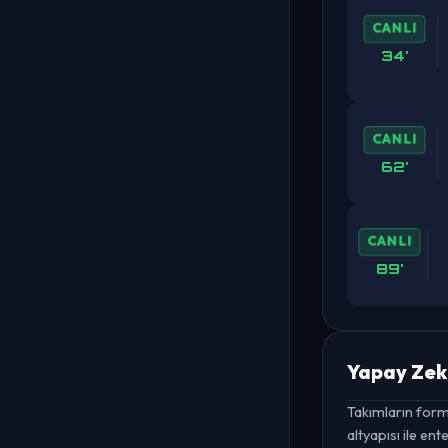
CANLI
34'
CANLI
62'
CANLI
89'
Yapay Zeka
Takımların form
altyapısı ile en