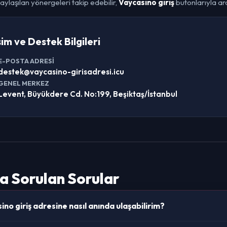
aylaşılan yönergeleri takip edebilir,
Vaycasino giriş
butonlarıyla ar
şim ve Destek Bilgileri
E-POSTA ADRESI
destek@vaycasino-girisadresi.icu
GENEL MERKEZ
Levent, Büyükdere Cd. No:199, Beşiktaş/İstanbul
a Sorulan Sorular
no giriş adresine nasıl anında ulaşabilirim?