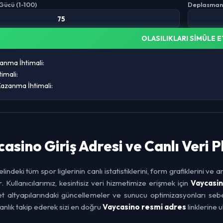
Gücü (1-100)
Deplasman 
OLASILIKLARI SIMÜLE E
anma İhtimali:
imali:
azanma İhtimali:
asino Giriş Adresi ve Canlı Veri 
ndeki tüm spor liglerinin canlı istatistiklerini, form grafiklerini ve a
 Kullanıcılarımız, kesintisiz veri hizmetimize erişmek için
Vaycasin
net altyapılarındaki güncellemeler ve sunucu optimizasyonları sebe
 anlık takip ederek sizi en doğru
Vaycasino resmi adres
linklerine 