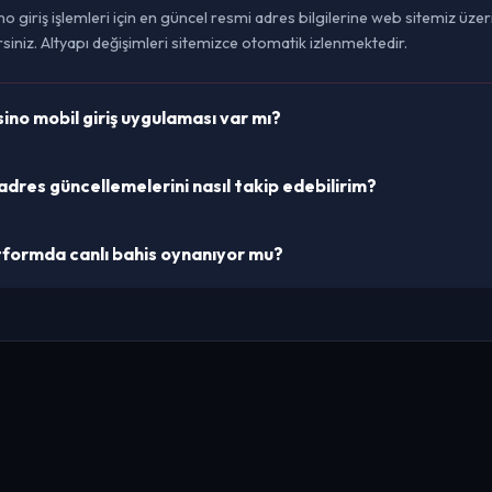
o giriş işlemleri için en güncel resmi adres bilgilerine web sitemiz üz
irsiniz. Altyapı değişimleri sitemizce otomatik izlenmektedir.
ino mobil giriş uygulaması var mı?
o mobil giriş için harici bir uygulama indirmenize gerek yoktur. Web si
adres güncellemelerini nasıl takip edebilirim?
ve tasarlanmıştır. Akıllı cihazınızla doğrudan güncel adresi ziyaret etmen
 Vaycasino resmi adres takibi için bu sayfayı tarayıcınızın favorilerine 
tformda canlı bahis oynanıyor mu?
smi adres değişikliklerini saniyeler içerisinde sitemize yansıtır.
irketimiz Vaycasino, sadece lisanslı spor müsabakalarının canlı istatistiki
an tarafsız bir bilgi portalıdır. Sitemizde bahis oynatılması söz konusu d