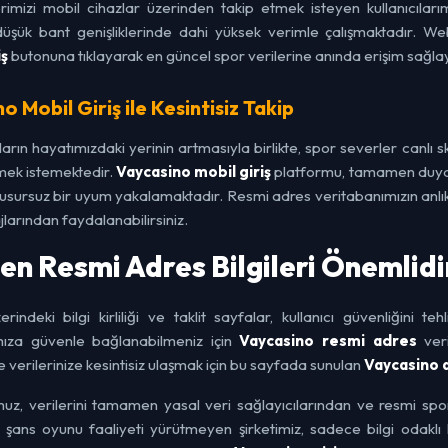
erimizi mobil cihazlar üzerinden takip etmek isteyen kullanıcıları
düşük bant genişliklerinde dahi yüksek verimle çalışmaktadır. W
iş
butonuna tıklayarak en güncel spor verilerine anında erişim sağlayab
o Mobil Giriş ile Kesintisiz Takip
ların hayatımızdaki yerinin artmasıyla birlikte, spor severler canlı
mek istemektedir.
Vaycasino mobil giriş
platformu, tamamen duyarl
kusursuz bir uyum yakalamaktadır. Resmi adres veritabanımızın anlı
jlarından faydalanabilirsiniz.
n Resmi Adres Bilgileri Önemlidi
erindeki bilgi kirliliği ve taklit sayfalar, kullanıcı güvenliğini 
mıza güvenle bağlanabilmeniz için
Vaycasino resmi adres
veri
 verilerinize kesintisiz ulaşmak için bu sayfada sunulan
Vaycasino a
uz, verilerini tamamen yasal veri sağlayıcılarından ve resmi spo
 şans oyunu faaliyeti yürütmeyen şirketimiz, sadece bilgi odaklı