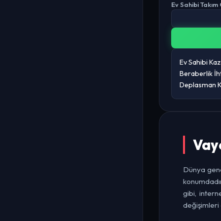
Ev Sahibi Takım 
Ev Sahibi Kaz
Beraberlik İht
Deplasman K
Vayc
Dünya geneli
konumdadır.
gibi, inter
değişimleri