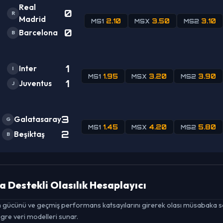
Real
0
R
Madrid
2.10
3.50
3.10
MS1
MSX
MS2
0
Barcelona
B
1
Inter
I
1.95
3.20
3.90
MS1
MSX
MS2
1
Juventus
J
3
Galatasaray
G
1.45
4.20
5.80
MS1
MSX
MS2
2
Beşiktaş
B
 Destekli Olasılık Hesaplayıcı
 gücünü ve geçmiş performans katsayılarını girerek olası müsabaka so
tegre veri modelleri sunar.