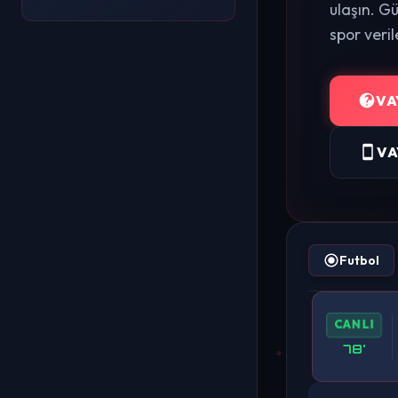
ulaşın. Gü
spor veril
VA
VA
Futbol
CANLI
79'