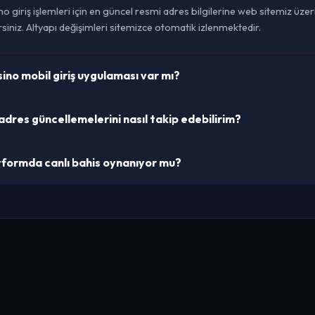
o giriş işlemleri için en güncel resmi adres bilgilerine web sitemiz üz
irsiniz. Altyapı değişimleri sitemizce otomatik izlenmektedir.
ino mobil giriş uygulaması var mı?
o mobil giriş için harici bir uygulama indirmenize gerek yoktur. Web si
adres güncellemelerini nasıl takip edebilirim?
ve tasarlanmıştır. Akıllı cihazınızla doğrudan güncel adresi ziyaret etmen
 Vaycasino resmi adres takibi için bu sayfayı tarayıcınızın favorilerine 
tformda canlı bahis oynanıyor mu?
smi adres değişikliklerini saniyeler içerisinde sitemize yansıtır.
irketimiz Vaycasino, sadece lisanslı spor müsabakalarının canlı istatistiki
an tarafsız bir bilgi portalıdır. Sitemizde bahis oynatılması söz konusu d