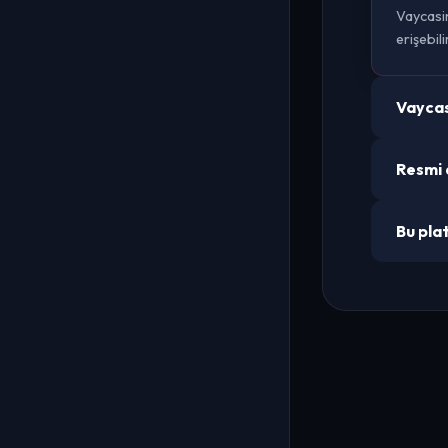
Vaycasin
erişebil
Vaycas
Vaycasin
Resmi 
responsi
En doğru
Bu pla
adına re
Hayır. Ş
yayınlay