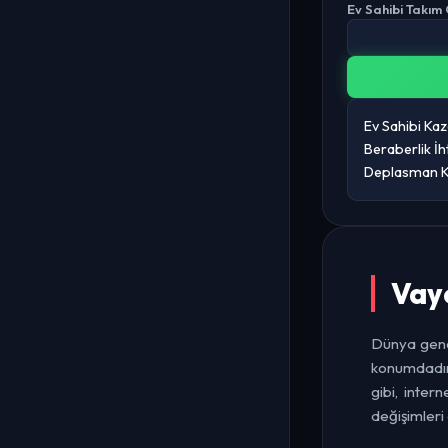
Ev Sahibi Takım 
Ev Sahibi Kaz
Beraberlik İht
Deplasman K
Vayc
Dünya geneli
konumdadır.
gibi, inter
değişimleri