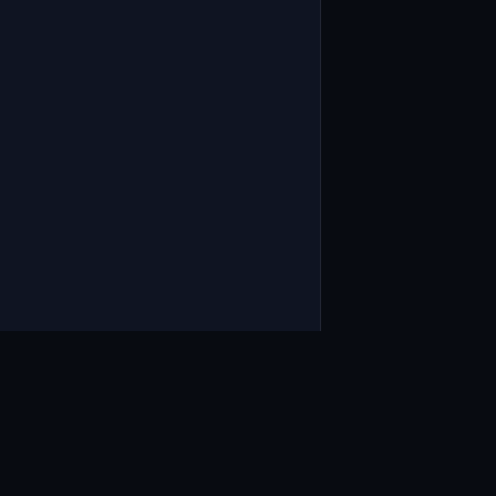
Vaycasino