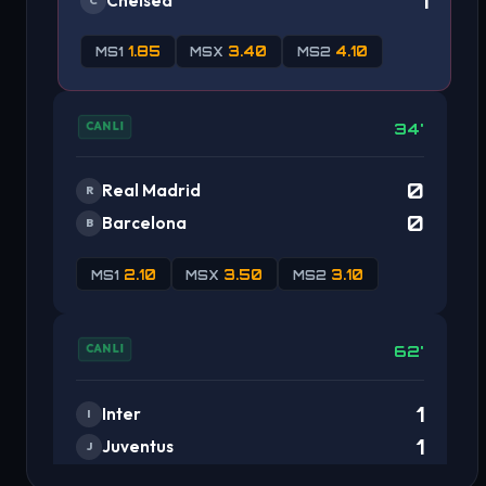
1
Chelsea
C
1.85
3.40
4.10
MS1
MSX
MS2
CANLI
34'
0
Real Madrid
R
0
Barcelona
B
2.10
3.50
3.10
MS1
MSX
MS2
CANLI
62'
1
Inter
I
1
Juventus
J