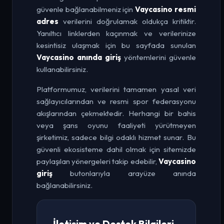
güvenle bağlanabilmeniz için
Vaycasino resmi
adres
verilerini doğrulamak oldukça kritiktir.
Yanıltıcı linklerden kaçınmak ve verilerinize
kesintisiz ulaşmak için bu sayfada sunulan
Vaycasino anında giriş
yöntemlerini güvenle
kullanabilirsiniz.
Platformumuz, verilerini tamamen yasal veri
sağlayıcılarından ve resmi spor federasyonu
akışlarından çekmektedir. Herhangi bir bahis
veya şans oyunu faaliyeti yürütmeyen
şirketimiz, sadece bilgi odaklı hizmet sunar. Bu
güvenli ekosisteme dahil olmak için sitemizde
paylaşılan yönergeleri takip edebilir,
Vaycasino
giriş
butonlarıyla arayüze anında
bağlanabilirsiniz.
İletişim ve Destek Bilgileri