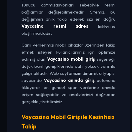
sunucu optimizasyonları sebebiyle resmi
bağlantılar değişebilmektedir. Sitemiz, bu
değişimleri anlık takip ederek sizi en doğru
Vaycasino resmi adres
linklerine
ulaştırmaktadır.
Canlı verilerimizi mobil cihazlar üzerinden takip
etmek isteyen kullanıcılarımız için optimize
edilmiş olan
Vaycasino mobil giriş
seçeneği,
düşük bant genişliklerinde dahi yüksek verimle
çalışmaktadır. Web sayfamızın dinamik altyapısı
sayesinde
Vaycasino anında giriş
butonuna
tıklayarak en güncel spor verilerine anında
erişim sağlayabilir ve analizlerinizi doğrudan
gerçekleştirebilirsiniz.
Vaycasino Mobil Giriş ile Kesintisiz
Takip