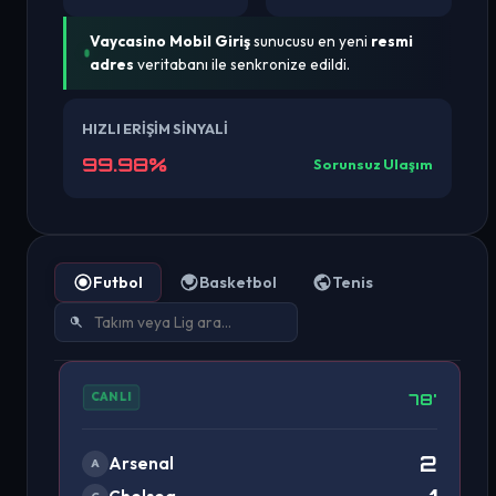
Vaycasino Mobil Giriş
sunucusu en yeni
resmi
adres
veritabanı ile senkronize edildi.
HIZLI ERİŞİM SİNYALİ
99.98%
Sorunsuz Ulaşım
Futbol
Basketbol
Tenis
CANLI
78'
2
Arsenal
A