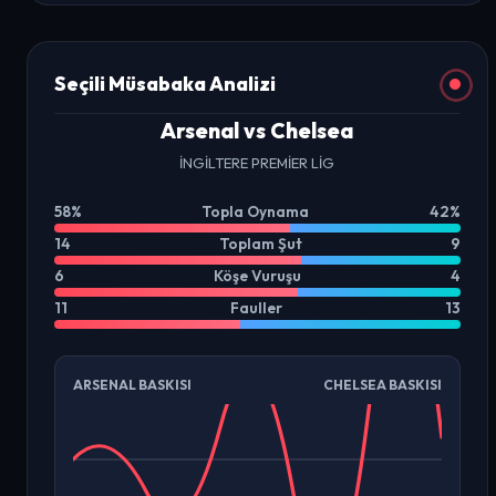
1.95
3.20
3.90
MS1
MSX
MS2
Seçili Müsabaka Analizi
CANLI
89'
Arsenal vs Chelsea
3
Galatasaray
G
İNGILTERE PREMIER LIG
2
Beşiktaş
B
58%
Topla Oynama
42%
1.45
4.20
5.80
MS1
MSX
MS2
14
Toplam Şut
9
6
Köşe Vuruşu
4
11
Fauller
13
ARSENAL BASKISI
CHELSEA BASKISI