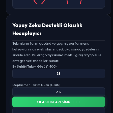
Yapay Zeka Destekli Olasılık
Hesaplayıcı
Takımların form gücünü ve geçmiş performans
katsayılarını girerek olası müsabaka sonuç yüzdelerini
simüle edin. Bu araç
Vaycasino mobil giriş
altyapısı ile
entegre veri modelleri sunar.
Ev Sahibi Takım Gücü (1-100)
Deplasman Takım Gücü (1-100)
OLASILIKLARI SIMÜLE ET