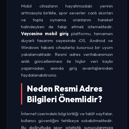
Mobil cihazların hayatımızdaki yerinin
artmasıyla birlikte, spor severler canlı skorları
ve topla oynama oranlarını hareket
halindeyken de takip etmek istemektedir.
Vaycasino mobil giriş
platformu, tamamen
duyarlı tasarımı sayesinde iOS, Android ve
Windows tabanlı cihazlarla kusursuz bir uyum
yakalamaktadır. Resmi adres veritabanımızın
anlık güncellenmesi ile hiçbir veri kaybı
yaşamadan, anında giriş avantajlarından
faydalanabilirsiniz.
Neden Resmi Adres
Bilgileri Önemlidir?
İnternet üzerindeki bilgi kirliliği ve taklit sayfalar,
kullanıcı güvenliğini tehlikeye sokabilmektedir.
Bu doğrultuda spor istatistik sunucularımıza