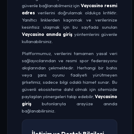
güvenle bağlanabilmeniz için
Vaycasino resmi
adres
verilerini doğrulamak oldukça kritiktir.
Yanıltıcı linklerden kaçınmak ve verilerinize
kesintisiz ulaşmak için bu sayfada sunulan
Vaycasino anında giriş
yöntemlerini güvenle
kullanabilirsiniz.
Platformumuz, verilerini tamamen yasal veri
sağlayıcılarından ve resmi spor federasyonu
akışlarından çekmektedir. Herhangi bir bahis
veya şans oyunu faaliyeti yürütmeyen
şirketimiz, sadece bilgi odaklı hizmet sunar. Bu
güvenli ekosisteme dahil olmak için sitemizde
paylaşılan yönergeleri takip edebilir,
Vaycasino
giriş
butonlarıyla arayüze anında
bağlanabilirsiniz.
İletişim ve Destek Bilgileri