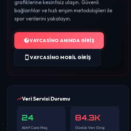
grafiklerine kesintisiz ulaşın. Güvenli
bağlantılar ve hızlı erişim metodolojileri ile
spor verilerini yakalayın.
VAYCASINO ANINDA GIRIŞ
VAYCASINO MOBIL GIRIŞ
Veri Servisi Durumu
24
84.3K
Aktif Canlı Maç
Günlük Veri Girişi